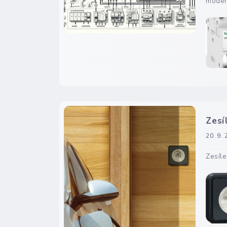
modern
Zesí
20. 9.
Zesíle