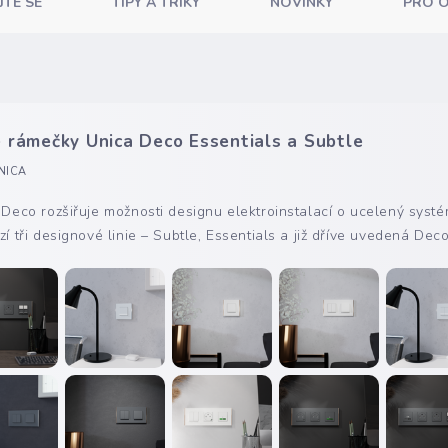
JTE SE
TIPY A TRIKY
NOVINKY
PRO 
 rámečky Unica Deco Essentials a Subtle
NICA
Deco rozšiřuje možnosti designu elektroinstalací o ucelený systé
í tři designové linie – Subtle, Essentials a již dříve uvedená Deco