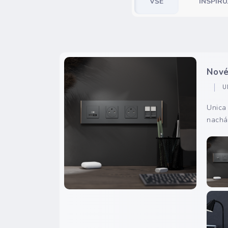
VŠE
INSPIRU
Nové
U
Unica 
nacház