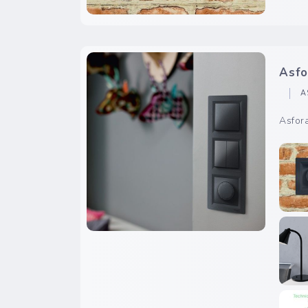
Asfo
A
Asfor