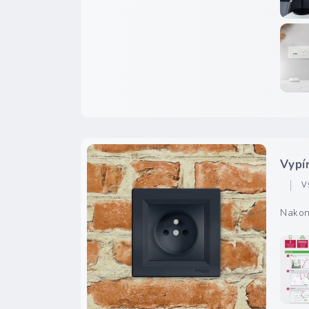
Vypí
V
Nakon