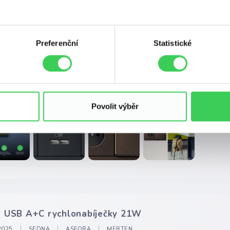
alizace nabídky řady Merten
Preferenční
Statistické
ŠEOBECNÝ OBSAH
MERTEN
INTELIGENTNÍ BYDLENÍ
ktový katalog řady vypínačů a zásuvek Merten, přehled mechanizm
uje kompletní přehled produktů Merten System-M, System-D, Ant
rt, M-Pure, M-Pure Decor, M-Plan, D-Life, D-Antique a Antivanda
Povolit výběr
 USB A+C rychlonabíječky 21W
 2025
SEDNA
ASFORA
MERTEN