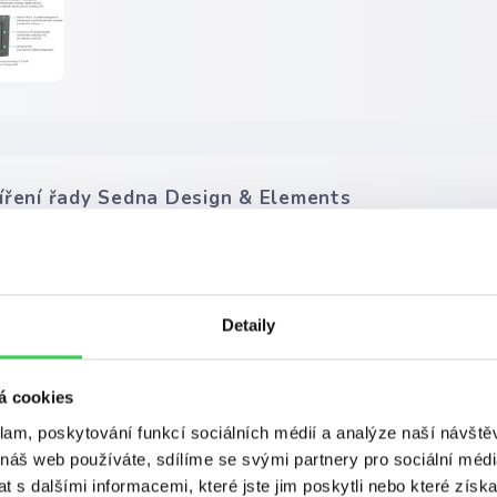
íření řady Sedna Design & Elements
 2025
SEDNA
 Design & Elements: Stylová a chytrá volba pro váš domov. Krásn
e.
Detaily
á cookies
klam, poskytování funkcí sociálních médií a analýze naší návšt
 náš web používáte, sdílíme se svými partnery pro sociální média
 s dalšími informacemi, které jste jim poskytli nebo které získa