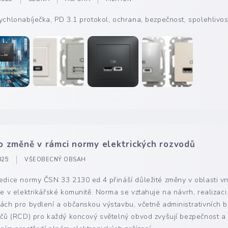
chlonabíječka, PD 3.1 protokol, ochrana, bezpečnost, spolehlivos
o změně v rámci normy elektrických rozvodů
025
VŠEOBECNÝ OBSAH
dice normy ČSN 33 2130 ed.4 přináší důležité změny v oblasti vni
e v elektrikářské komunitě. Norma se vztahuje na návrh, realizaci
ách pro bydlení a občanskou výstavbu, včetně administrativních 
čů (RCD) pro každý koncový světelný obvod zvyšují bezpečnost a sp