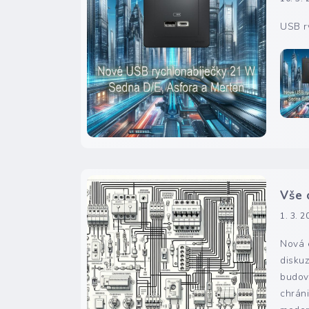
USB ry
Vše 
1. 3. 2
Nová e
diskuz
budov
chráni