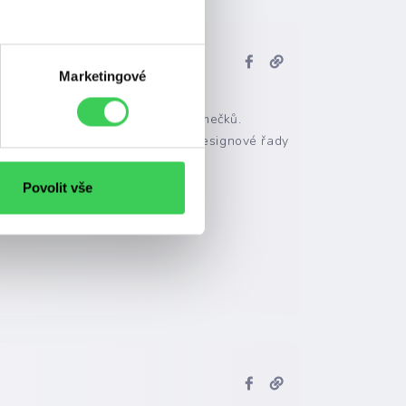
Marketingové
ů, centrálních desek, krycích rámečků.
ivandal a výběr KNX produktů. Designové řady
l.
Povolit vše