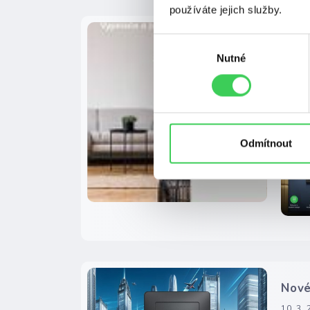
používáte jejich služby.
Aktu
Výběr
Nutné
souhlasu
V
Produ
Obsah
M-Sma
Odmítnout
Nové
10. 3.