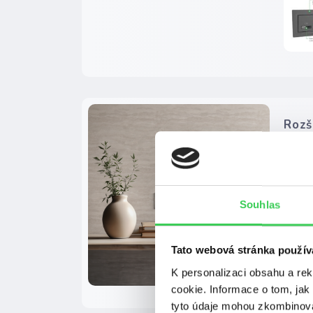
Rozš
1. 11.
Sedna
kamen
Souhlas
Tato webová stránka použív
K personalizaci obsahu a re
cookie. Informace o tom, jak
tyto údaje mohou zkombinovat