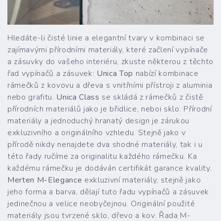
Hledáte-li čisté linie a elegantní tvary v kombinaci se
zajímavými přírodními materiály, které začlení vypínače
a zásuvky do vašeho interiéru, zkuste některou z těchto
řad vypínačů a zásuvek:
Unica Top
nabízí kombinace
rámečků z kovovu a dřeva s vnitřními přístroji z aluminia
nebo grafitu.
Unica Class
se skládá z rámečků z čistě
přírodních materiálů jako je břidlice, neboi sklo. Přírodní
materiály a jednoduchý hranatý design je zárukou
exkluzivního a originálního vzhledu. Stejně jako v
přírodě nikdy nenajdete dva shodné materiály, tak i u
této řady ručíme za originalitu každého rámečku. Ka
každému rámečku je dodáván certifikát garance kvality.
Merten M-Elegance
exkluzivní materiály, stejně jako
jeho forma a barva, dělají tuto řadu vypínačů a zásuvek
jedinečnou a velice neobyčejnou. Originální použité
materiály jsou tvrzené sklo, dřevo a kov. Řada M-