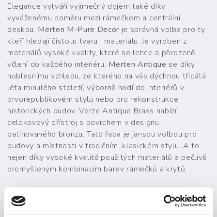
Elegance vytváří vyjímečný dojem také díky
vyváženému poměru mezi rámečkem a centrální
deskou.
Merten M-Pure Decor
je správná volba pro ty,
kteří hledají čistotu tvaru i materiálu. Je vyroben z
materiálů vysoké kvality, které se lehce a přirozeně
včlení do každého interiéru.
Merten Antique
se díky
noblesnímu vzhledu, ze kterého na vás dýchnou třicátá
léta minulého století, výborně hodí do interiérů v
prvorepublikovém stylu nebo pro rekonstrukce
historických budov. Verze Antique Brass nabízí
celokovový přístroj s povrchem v designu
patinovaného bronzu. Tato řada je jansou volbou pro
budovy a místnosti v tradičním, klasickém stylu. A to
nejen díky vysoké kvalitě použitých materiálů a pečlivě
promyšleným kombinacím barev rámečků a krytů.